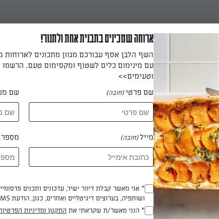
ארוחה שמכינים בתבנית אחת ולתנור!
השף הלבן אסף עבורכם מגוון מתכונים לארוחות 
עם מינימום כלים לשטוף ומקסימום טעם. הרשמו ו
וטעימים>>
שם פרטי
שם מש
(חובה)
מייל
מספר ט
(חובה)
מה כקינוח לפסח ולחולי צליאק
* אני מאשר קבלת דיוור ישיר, עדכונים ותכנים פרסומי
(חובה)
ושותפיה, בערוצים דיגיטליים ואחרים, כגון, הודעת SMS וואטסאפ, מייל
 טליה שמילוביץ
* הנני מאשר/ת שקראתי את
התקנון ומדיניות הפרטיות
(חובה)