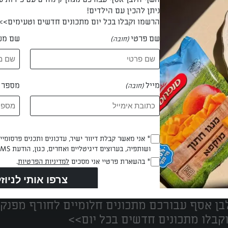
ניתן להכין עם הילדים!
הרשמו וקבלו בכל יום מתכונים חדשים וטעימים>>
שם פרטי
שם מש
(חובה)
 חני וייס
מייל
מספר ט
(חובה)
Opt_In
* אני מאשר קבלת דיוור ישיר, עדכונים ותכנים פרסומי
ושותפיה, בערוצים דיגיטליים ואחרים, כגון, הודעת SMS וואטסאפ, מייל
(חובה)
נים הכי טעימים במקום אחד!
RegulationsApproved
* בהשארת פרטיי אני מסכים
למדיניות הפרטיות
.
(חובה)
ן אסף עבורכם מתכונים חלומיים לחורף מפנק!
קבלו מתכונים חדשים בכל יום>>