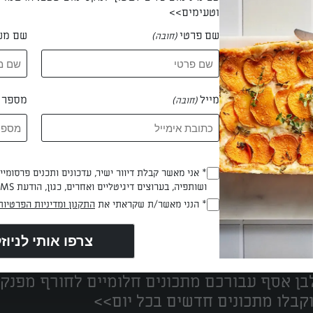
וטעימים>>
שם פרטי
שם מש
(חובה)
 חניאל גרוס
מייל
מספר ט
(חובה)
* אני מאשר קבלת דיוור ישיר, עדכונים ותכנים פרסומי
(חובה)
ושותפיה, בערוצים דיגיטליים ואחרים, כגון, הודעת SMS וואטסאפ, מייל
* הנני מאשר/ת שקראתי את
התקנון ומדיניות הפרטיות
(חובה)
נים הכי טעימים במקום אחד!
ן אסף עבורכם מתכונים חלומיים לחורף מפנק!
קבלו מתכונים חדשים בכל יום>>