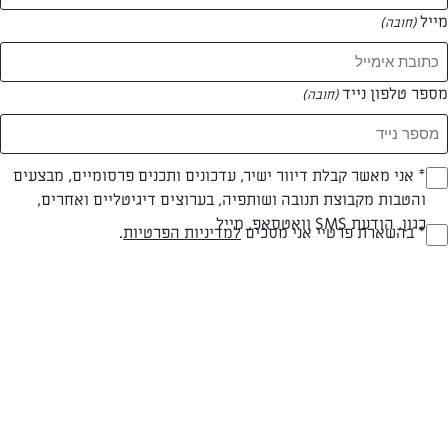
מייל
(חובה)
המאמרים של חן אלקובי
מספר טלפון נייד
(חובה)
0 מאמרים
Opt_I
* אני מאשר קבלת דיוור ישיר, עדכונים ותכנים פרסומיים, מבצעים
והטבות מקבוצת תנובה ושותפיה, בערוצים דיגיטליים ואחרים,
(חובה)
כגון, הודעת SMS וואטסאפ, מייל
RegulationsApprove
* בהשארת פרטיי אני מסכים
למדיניות הפרטיות
.
(חובה)
המתכונים הכי טעימים במקום אחד!
השף הלבן אסף עבורכם מתכונים חלומיים לחורף
מפנק! השאירו פרטים וקבלו מתכונים חדשים בכל
יום>>
צרפו אותי לניוזלטר