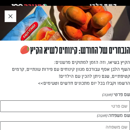
לג
אזור
וכן
חתון
חזרה לעמוד הבית
הנבחרים של החודש: קינוחים לשיא הקיץ
חן אלקובי
הקיץ בשיאו, וזה הזמן למתוקים מרעננים:
השף הלבן אסף עבורכם מגוון קינוחים עם פירות עונתיים, קרמים
—
קטיפתיים, שגם ניתן להכין עם הילדים!
הרשמו וקבלו בכל יום מתכונים חדשים וטעימים>>
שם פרטי
(חובה)
חן אלקובי
המתכונים של
שם משפחה
(חובה)
0 מתכונים