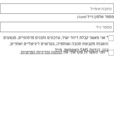
המאמרים של חלי תמיר
מספר טלפון נייד
(חובה)
0 מאמרים
* אני מאשר קבלת דיוור ישיר, עדכונים ותכנים פרסומיים, מבצעים
(חובה)
והטבות מקבוצת תנובה ושותפיה, בערוצים דיגיטליים ואחרים,
כגון, הודעת SMS וואטסאפ, מייל
* הנני מאשר/ת שקראתי את
התקנון ומדיניות הפרטיות
.
(חובה)
המתכונים הכי טעימים במקום אחד!
השף הלבן אסף עבורכם מתכונים חלומיים לחורף
מפנק! השאירו פרטים וקבלו מתכונים חדשים בכל
יום>>
צרפו אותי לניוזלטר