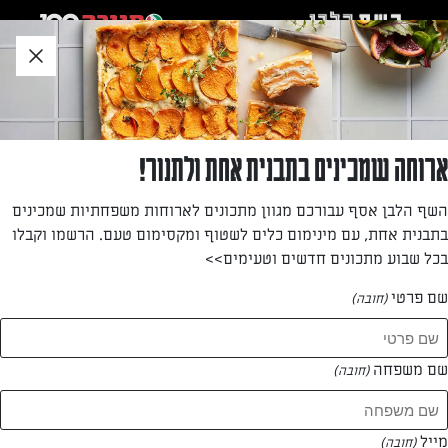
לג
אזור
וכן
חתון
חזרה לעמוד הבית
ארוחה שמכינים בתבנית אחת ולתנור!
חלי תמיר
השף הלבן אסף עבורכם מגוון מתכונים לארוחות משפחתיות שמכינים
בתבנית אחת, עם מינימום כלים לשטוף ומקסימום טעם. הרשמו וקבלו
—
בכל שבוע מתכונים חדשים וטעימים>>
שם פרטי
(חובה)
חלי תמיר
המתכונים של
שם משפחה
(חובה)
0 מתכונים
מייל
(חובה)