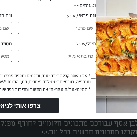
וטעימים>>
שם פרטי
שם מש
(חובה)
 הזאר ג'בארין
מייל
מספר ט
(חובה)
* אני מאשר קבלת דיוור ישיר, עדכונים ותכנים פרסומי
(חובה)
ושותפיה, בערוצים דיגיטליים ואחרים, כגון, הודעת SMS וואטסאפ, מייל
* הנני מאשר/ת שקראתי את
התקנון ומדיניות הפרטיות
(חובה)
נים הכי טעימים במקום אחד!
ן אסף עבורכם מתכונים חלומיים לחורף מפנק!
קבלו מתכונים חדשים בכל יום>>