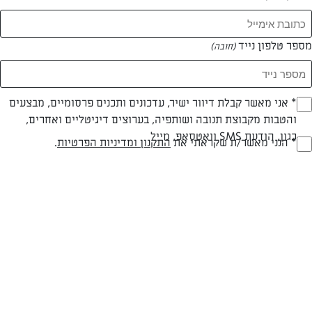
המאמרים של הדס רדנסקי
מספר טלפון נייד
(חובה)
0 מאמרים
* אני מאשר קבלת דיוור ישיר, עדכונים ותכנים פרסומיים, מבצעים
(חובה)
והטבות מקבוצת תנובה ושותפיה, בערוצים דיגיטליים ואחרים,
כגון, הודעת SMS וואטסאפ, מייל
* הנני מאשר/ת שקראתי את
התקנון ומדיניות הפרטיות
.
(חובה)
המתכונים הכי טעימים במקום אחד!
השף הלבן אסף עבורכם מתכונים חלומיים לחורף
מפנק! השאירו פרטים וקבלו מתכונים חדשים בכל
יום>>
צרפו אותי לניוזלטר