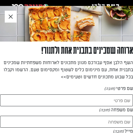
לג
אזור
וכן
חתון
חזרה לעמוד הבית
ארוחה שמכינים בתבנית אחת ולתנור!
הדס רדנסקי
השף הלבן אסף עבורכם מגוון מתכונים לארוחות משפחתיות שמכינים
בתבנית אחת, עם מינימום כלים לשטוף ומקסימום טעם. הרשמו וקבלו
—
בכל שבוע מתכונים חדשים וטעימים>>
שם פרטי
(חובה)
הדס רדנסקי
המתכונים של
שם משפחה
(חובה)
0 מתכונים
מייל
(חובה)