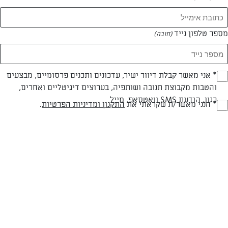
המאמרים של הדסה בן מוחה
מספר טלפון נייד
(חובה)
0 מאמרים
* אני מאשר קבלת דיוור ישיר, עדכונים ותכנים פרסומיים, מבצעים
(חובה)
והטבות מקבוצת תנובה ושותפיה, בערוצים דיגיטליים ואחרים,
כגון, הודעת SMS וואטסאפ, מייל
* הנני מאשר/ת שקראתי את
התקנון ומדיניות הפרטיות
.
(חובה)
המתכונים הכי טעימים במקום אחד!
השף הלבן אסף עבורכם מתכונים חלומיים לחורף
מפנק! השאירו פרטים וקבלו מתכונים חדשים בכל
יום>>
צרפו אותי לניוזלטר