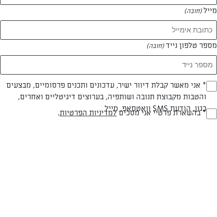
מייל
(חובה)
מספר טלפון נייד
(חובה)
Opt_I
* אני מאשר קבלת דיוור ישיר, עדכונים ותכנים פרסומיים, מבצעים
והטבות מקבוצת תנובה ושותפיה, בערוצים דיגיטליים ואחרים,
(חובה)
כגון, הודעת SMS וואטסאפ, מייל
RegulationsApprove
* בהשארת פרטיי אני מסכים
למדיניות הפרטיות
.
עוגה בחושה עם שוקולד השחר
(חובה)
ניתן להכין קרם ממעט חלב וחבילת שוקולד מריר, רך ענוג וטעים להפליא
המאמרים של דפנה אברהמס
0 מאמרים