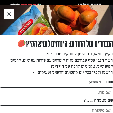
לג
אזור
וכן
חתון
חזרה לעמוד הבית
הנבחרים של החודש: קינוחים לשיא הקיץ
דפנה אברהמס
הקיץ בשיאו, וזה הזמן למתוקים מרעננים:
השף הלבן אסף עבורכם מגוון קינוחים עם פירות עונתיים, קרמים
—
קטיפתיים, שגם ניתן להכין עם הילדים!
הרשמו וקבלו בכל יום מתכונים חדשים וטעימים>>
שם פרטי
(חובה)
דפנה אברהמס
המתכונים של
שם משפחה
(חובה)
1 מתכונים