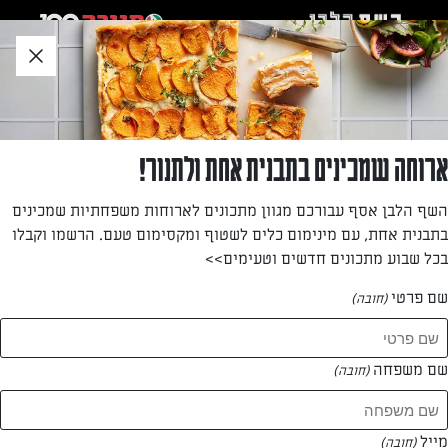
לג
אזור
וכן
חתון
חזרה לעמוד הבית
ארוחה שמכינים בתבנית אחת ולתנור!
דנית סלומון
השף הלבן אסף עבורכם מגוון מתכונים לארוחות משפחתיות שמכינים
בתבנית אחת, עם מינימום כלים לשטוף ומקסימום טעם. הרשמו וקבלו
—
בכל שבוע מתכונים חדשים וטעימים>>
שם פרטי
(חובה)
דנית סלומון
המתכונים של
שם משפחה
(חובה)
0 מתכונים
מייל
(חובה)