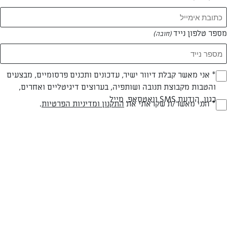
המאמרים של דנית סלומון
מספר טלפון נייד
(חובה)
0 מאמרים
* אני מאשר קבלת דיוור ישיר, עדכונים ותכנים פרסומיים, מבצעים
(חובה)
והטבות מקבוצת תנובה ושותפיה, בערוצים דיגיטליים ואחרים,
כגון, הודעת SMS וואטסאפ, מייל
* הנני מאשר/ת שקראתי את
התקנון ומדיניות הפרטיות
.
(חובה)
המתכונים הכי טעימים במקום אחד!
השף הלבן אסף עבורכם מתכונים חלומיים לחורף
מפנק! השאירו פרטים וקבלו מתכונים חדשים בכל
יום>>
צרפו אותי לניוזלטר