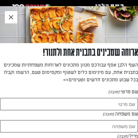
לג
אזור
וכן
חתון
חזרה לעמוד הבית
ארוחה שמכינים בתבנית אחת ולתנור!
דנה אדרי
השף הלבן אסף עבורכם מגוון מתכונים לארוחות משפחתיות שמכינים
בתבנית אחת, עם מינימום כלים לשטוף ומקסימום טעם. הרשמו וקבלו
—
בכל שבוע מתכונים חדשים וטעימים>>
שם פרטי
(חובה)
דנה אדרי
המתכונים של
שם משפחה
(חובה)
0 מתכונים
מייל
(חובה)