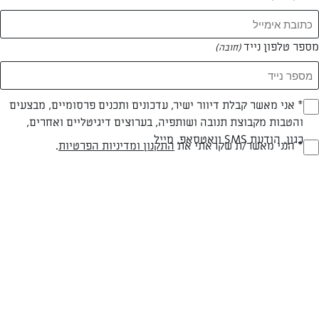
המאמרים של דנה אדרי
מספר טלפון נייד
(חובה)
0 מאמרים
* אני מאשר קבלת דיוור ישיר, עדכונים ותכנים פרסומיים, מבצעים
(חובה)
והטבות מקבוצת תנובה ושותפיה, בערוצים דיגיטליים ואחרים,
כגון, הודעת SMS וואטסאפ, מייל
* הנני מאשר/ת שקראתי את
התקנון ומדיניות הפרטיות
.
(חובה)
המתכונים הכי טעימים במקום אחד!
השף הלבן אסף עבורכם מתכונים חלומיים לחורף
מפנק! השאירו פרטים וקבלו מתכונים חדשים בכל
יום>>
צרפו אותי לניוזלטר