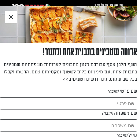
לג
אזור
וכן
חתון
חזרה לעמוד הבית
ארוחה שמכינים בתבנית אחת ולתנור!
דן מלמוד
השף הלבן אסף עבורכם מגוון מתכונים לארוחות משפחתיות שמכינים
בתבנית אחת, עם מינימום כלים לשטוף ומקסימום טעם. הרשמו וקבלו
—
בכל שבוע מתכונים חדשים וטעימים>>
שם פרטי
(חובה)
דן מלמוד
המתכונים של
שם משפחה
(חובה)
0 מתכונים
מייל
(חובה)