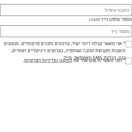
המאמרים של דן מלמוד
מספר טלפון נייד
(חובה)
0 מאמרים
* אני מאשר קבלת דיוור ישיר, עדכונים ותכנים פרסומיים, מבצעים
(חובה)
והטבות מקבוצת תנובה ושותפיה, בערוצים דיגיטליים ואחרים,
כגון, הודעת SMS וואטסאפ, מייל
* הנני מאשר/ת שקראתי את
התקנון ומדיניות הפרטיות
.
(חובה)
המתכונים הכי טעימים במקום אחד!
השף הלבן אסף עבורכם מתכונים חלומיים לחורף
מפנק! השאירו פרטים וקבלו מתכונים חדשים בכל
יום>>
צרפו אותי לניוזלטר