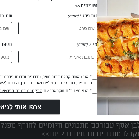
וטעימים>>
שם פרטי
שם מש
(חובה)
 דורית מיינצר
מייל
מספר ט
(חובה)
* אני מאשר קבלת דיוור ישיר, עדכונים ותכנים פרסומי
(חובה)
ושותפיה, בערוצים דיגיטליים ואחרים, כגון, הודעת SMS וואטסאפ, מייל
* הנני מאשר/ת שקראתי את
התקנון ומדיניות הפרטיות
(חובה)
נים הכי טעימים במקום אחד!
ן אסף עבורכם מתכונים חלומיים לחורף מפנק!
קבלו מתכונים חדשים בכל יום>>