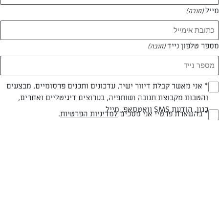
מייל
(חובה)
המאמרים של דוריס נעים
מספר טלפון נייד
(חובה)
0 מאמרים
Opt_I
* אני מאשר קבלת דיוור ישיר, עדכונים ותכנים פרסומיים, מבצעים
והטבות מקבוצת תנובה ושותפיה, בערוצים דיגיטליים ואחרים,
(חובה)
כגון, הודעת SMS וואטסאפ, מייל
RegulationsApprove
* בהשארת פרטיי אני מסכים
למדיניות הפרטיות
.
(חובה)
המתכונים הכי טעימים במקום אחד!
השף הלבן אסף עבורכם מתכונים חלומיים לחורף
מפנק! השאירו פרטים וקבלו מתכונים חדשים בכל
יום>>
צרפו אותי לניוזלטר