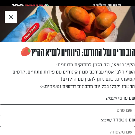
לג
אזור
וכן
חתון
חזרה לעמוד הבית
הנבחרים של החודש: קינוחים לשיא הקיץ
דוריס נעים
הקיץ בשיאו, וזה הזמן למתוקים מרעננים:
השף הלבן אסף עבורכם מגוון קינוחים עם פירות עונתיים, קרמים
—
קטיפתיים, שגם ניתן להכין עם הילדים!
הרשמו וקבלו בכל יום מתכונים חדשים וטעימים>>
שם פרטי
(חובה)
דוריס נעים
המתכונים של
שם משפחה
(חובה)
0 מתכונים