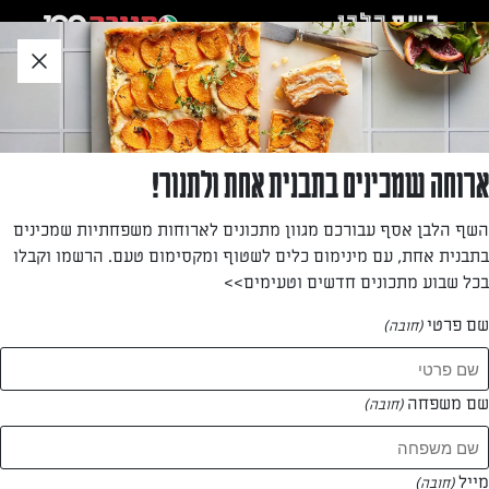
לג
אזור
וכן
חתון
חזרה לעמוד הבית
ארוחה שמכינים בתבנית אחת ולתנור!
דורון הובר
השף הלבן אסף עבורכם מגוון מתכונים לארוחות משפחתיות שמכינים
בתבנית אחת, עם מינימום כלים לשטוף ומקסימום טעם. הרשמו וקבלו
—
בכל שבוע מתכונים חדשים וטעימים>>
שם פרטי
(חובה)
דורון הובר
המתכונים של
שם משפחה
(חובה)
0 מתכונים
מייל
(חובה)