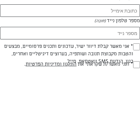
המאמרים של דורון הובר
מספר טלפון נייד
(חובה)
0 מאמרים
* אני מאשר קבלת דיוור ישיר, עדכונים ותכנים פרסומיים, מבצעים
(חובה)
והטבות מקבוצת תנובה ושותפיה, בערוצים דיגיטליים ואחרים,
כגון, הודעת SMS וואטסאפ, מייל
* הנני מאשר/ת שקראתי את
התקנון ומדיניות הפרטיות
.
(חובה)
המתכונים הכי טעימים במקום אחד!
השף הלבן אסף עבורכם מתכונים חלומיים לחורף
מפנק! השאירו פרטים וקבלו מתכונים חדשים בכל
יום>>
צרפו אותי לניוזלטר