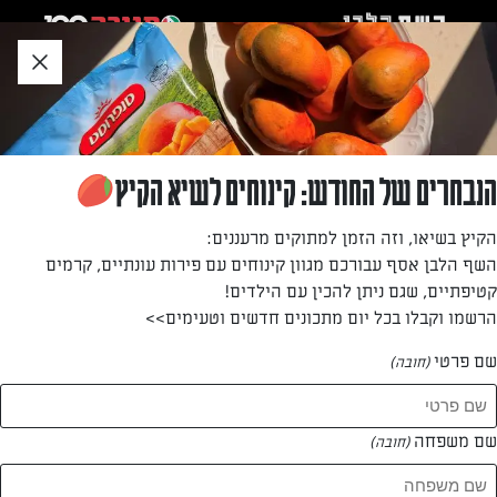
לג
אזור
וכן
חתון
חזרה לעמוד הבית
הנבחרים של החודש: קינוחים לשיא הקיץ
דגנית סוסי
הקיץ בשיאו, וזה הזמן למתוקים מרעננים:
השף הלבן אסף עבורכם מגוון קינוחים עם פירות עונתיים, קרמים
—
קטיפתיים, שגם ניתן להכין עם הילדים!
הרשמו וקבלו בכל יום מתכונים חדשים וטעימים>>
שם פרטי
(חובה)
דגנית סוסי
המתכונים של
שם משפחה
(חובה)
1 מתכונים