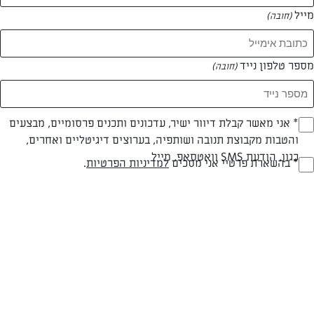
מייל
(חובה)
מספר טלפון נייד
(חובה)
Opt_I
* אני מאשר קבלת דיוור ישיר, עדכונים ותכנים פרסומיים, מבצעים
והטבות מקבוצת תנובה ושותפיה, בערוצים דיגיטליים ואחרים,
(חובה)
כגון, הודעת SMS וואטסאפ, מייל
RegulationsApprove
* בהשארת פרטיי אני מסכים
למדיניות הפרטיות
.
פשטידת פסטה ובזיליקום
(חובה)
מנה מהירה לעצלנים: פשטידת פסטה עם גבינות, פטריות ובזיליקום
המאמרים של דגנית סוסי
0 מאמרים