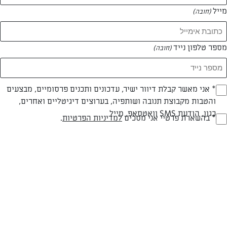
מייל
(חובה)
מספר טלפון נייד
(חובה)
Opt_I
* אני מאשר קבלת דיוור ישיר, עדכונים ותכנים פרסומיים, מבצעים
והטבות מקבוצת תנובה ושותפיה, בערוצים דיגיטליים ואחרים,
(חובה)
כגון, הודעת SMS וואטסאפ, מייל
RegulationsApprove
* בהשארת פרטיי אני מסכים
למדיניות הפרטיות
.
מתכון לעוגת גבינה קרה עם ג'לי משמש
(חובה)
עוגה קלה להכנה ללא אפייה
המאמרים של גלית בטני
0 מאמרים