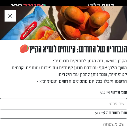
לג
אזור
וכן
חתון
חזרה לעמוד הבית
הנבחרים של החודש: קינוחים לשיא הקיץ
גלית בטני
הקיץ בשיאו, וזה הזמן למתוקים מרעננים:
השף הלבן אסף עבורכם מגוון קינוחים עם פירות עונתיים, קרמים
—
קטיפתיים, שגם ניתן להכין עם הילדים!
הרשמו וקבלו בכל יום מתכונים חדשים וטעימים>>
שם פרטי
(חובה)
גלית בטני
המתכונים של
שם משפחה
(חובה)
1 מתכונים