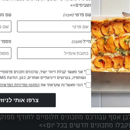
וטעימים>>
שם פרטי
שם מש
(חובה)
 גבריאלה בורדאה
מייל
מספר ט
(חובה)
* אני מאשר קבלת דיוור ישיר, עדכונים ותכנים פרסומי
(חובה)
ושותפיה, בערוצים דיגיטליים ואחרים, כגון, הודעת SMS וואטסאפ, מייל
* הנני מאשר/ת שקראתי את
התקנון ומדיניות הפרטיות
(חובה)
נים הכי טעימים במקום אחד!
ן אסף עבורכם מתכונים חלומיים לחורף מפנק!
קבלו מתכונים חדשים בכל יום>>