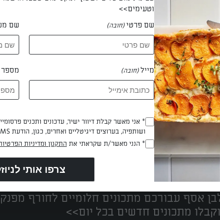
וטעימים>>
שם פרטי
שם מש
(חובה)
ל בתיה חפצדי
מייל
מספר ט
(חובה)
* אני מאשר קבלת דיוור ישיר, עדכונים ותכנים פרסומי
(חובה)
ושותפיה, בערוצים דיגיטליים ואחרים, כגון, הודעת SMS וואטסאפ, מייל
* הנני מאשר/ת שקראתי את
התקנון ומדיניות הפרטיות
(חובה)
נים הכי טעימים במקום אחד!
ן אסף עבורכם מתכונים חלומיים לחורף מפנק!
קבלו מתכונים חדשים בכל יום>>