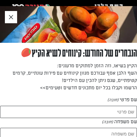
לג
אזור
וכן
חתון
חזרה לעמוד הבית
הנבחרים של החודש: קינוחים לשיא הקיץ
בתיה ברנמן
הקיץ בשיאו, וזה הזמן למתוקים מרעננים:
השף הלבן אסף עבורכם מגוון קינוחים עם פירות עונתיים, קרמים
—
קטיפתיים, שגם ניתן להכין עם הילדים!
הרשמו וקבלו בכל יום מתכונים חדשים וטעימים>>
שם פרטי
(חובה)
בתיה ברנמן
המתכונים של
שם משפחה
(חובה)
0 מתכונים