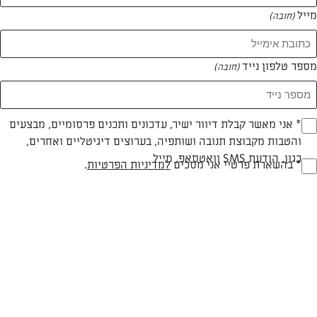
מייל
(חובה)
המאמרים של בתיה ברנמן
מספר טלפון נייד
(חובה)
0 מאמרים
Opt_I
* אני מאשר קבלת דיוור ישיר, עדכונים ותכנים פרסומיים, מבצעים
והטבות מקבוצת תנובה ושותפיה, בערוצים דיגיטליים ואחרים,
(חובה)
כגון, הודעת SMS וואטסאפ, מייל
RegulationsApprove
* בהשארת פרטיי אני מסכים
למדיניות הפרטיות
.
(חובה)
המתכונים הכי טעימים במקום אחד!
השף הלבן אסף עבורכם מתכונים חלומיים לחורף
מפנק! השאירו פרטים וקבלו מתכונים חדשים בכל
יום>>
צרפו אותי לניוזלטר