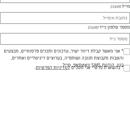
מייל
(חובה)
המאמרים של בר מרדכי
מספר טלפון נייד
(חובה)
0 מאמרים
Opt_I
* אני מאשר קבלת דיוור ישיר, עדכונים ותכנים פרסומיים, מבצעים
והטבות מקבוצת תנובה ושותפיה, בערוצים דיגיטליים ואחרים,
(חובה)
כגון, הודעת SMS וואטסאפ, מייל
RegulationsApprove
* בהשארת פרטיי אני מסכים
למדיניות הפרטיות
.
(חובה)
המתכונים הכי טעימים במקום אחד!
השף הלבן אסף עבורכם מתכונים חלומיים לחורף
מפנק! השאירו פרטים וקבלו מתכונים חדשים בכל
יום>>
צרפו אותי לניוזלטר