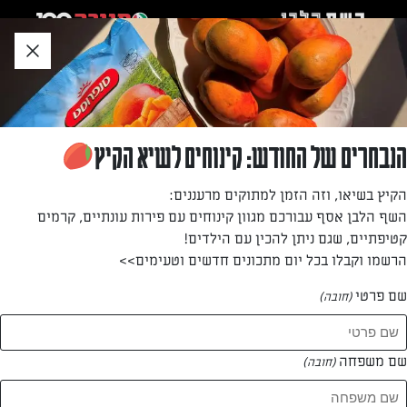
לג
אזור
וכן
חתון
חזרה לעמוד הבית
הנבחרים של החודש: קינוחים לשיא הקיץ
בר מרדכי
הקיץ בשיאו, וזה הזמן למתוקים מרעננים:
השף הלבן אסף עבורכם מגוון קינוחים עם פירות עונתיים, קרמים
—
קטיפתיים, שגם ניתן להכין עם הילדים!
הרשמו וקבלו בכל יום מתכונים חדשים וטעימים>>
שם פרטי
(חובה)
בר מרדכי
המתכונים של
שם משפחה
(חובה)
0 מתכונים