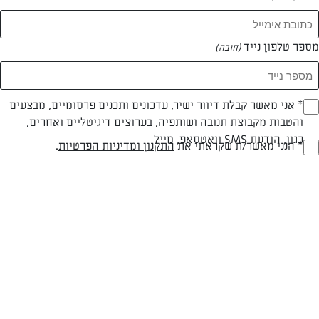
המאמרים של בניטה אלקון בייטנר
מספר טלפון נייד
(חובה)
0 מאמרים
* אני מאשר קבלת דיוור ישיר, עדכונים ותכנים פרסומיים, מבצעים
(חובה)
והטבות מקבוצת תנובה ושותפיה, בערוצים דיגיטליים ואחרים,
כגון, הודעת SMS וואטסאפ, מייל
* הנני מאשר/ת שקראתי את
התקנון ומדיניות הפרטיות
.
(חובה)
המתכונים הכי טעימים במקום אחד!
השף הלבן אסף עבורכם מתכונים חלומיים לחורף
מפנק! השאירו פרטים וקבלו מתכונים חדשים בכל
יום>>
צרפו אותי לניוזלטר