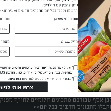
ניתן להכין עם הילדים!
הרשמו וקבלו בכל יום מתכונים חדשים וטעימים>>
שם פרטי
שם מש
(חובה)
 אפי ברמי
מייל
מספר ט
(חובה)
Opt_In
* אני מאשר קבלת דיוור ישיר, עדכונים ותכנים פרסומי
ושותפיה, בערוצים דיגיטליים ואחרים, כגון, הודעת SMS וואטסאפ, מייל
(חובה)
נים הכי טעימים במקום אחד!
RegulationsApproved
* בהשארת פרטיי אני מסכים
למדיניות הפרטיות
.
(חובה)
ן אסף עבורכם מתכונים חלומיים לחורף מפנק!
קבלו מתכונים חדשים בכל יום>>