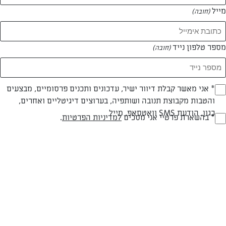
מייל
(חובה)
המאמרים של אסתי שולמן
מספר טלפון נייד
(חובה)
0 מאמרים
Opt_I
* אני מאשר קבלת דיוור ישיר, עדכונים ותכנים פרסומיים, מבצעים
והטבות מקבוצת תנובה ושותפיה, בערוצים דיגיטליים ואחרים,
(חובה)
כגון, הודעת SMS וואטסאפ, מייל
RegulationsApprove
* בהשארת פרטיי אני מסכים
למדיניות הפרטיות
.
(חובה)
המתכונים הכי טעימים במקום אחד!
השף הלבן אסף עבורכם מתכונים חלומיים לחורף
מפנק! השאירו פרטים וקבלו מתכונים חדשים בכל
יום>>
צרפו אותי לניוזלטר