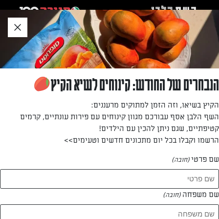
לג
אזור
וכן
חתון
חזרה לעמוד הבית
הנבחרים של החודש: קינוחים לשיא הקיץ
אסתי שולמן
הקיץ בשיאו, וזה הזמן למתוקים מרעננים:
השף הלבן אסף עבורכם מגוון קינוחים עם פירות עונתיים, קרמים
—
קטיפתיים, שגם ניתן להכין עם הילדים!
הרשמו וקבלו בכל יום מתכונים חדשים וטעימים>>
שם פרטי
(חובה)
אסתי שולמן
המתכונים של
שם משפחה
(חובה)
0 מתכונים