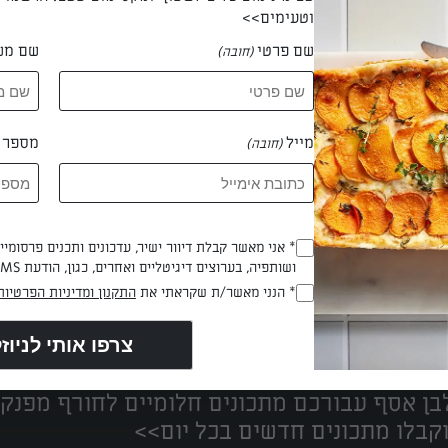
וטעימים>>
שם פרטי
שם מש
(חובה)
 אניה גרכד
מייל
מספר ט
(חובה)
* אני מאשר קבלת דיוור ישיר, עדכונים ותכנים פרסומי
(חובה)
ושותפיה, בערוצים דיגיטליים ואחרים, כגון, הודעת SMS וואטסאפ, מייל
* הנני מאשר/ת שקראתי את
התקנון ומדיניות הפרטיות
(חובה)
נים הכי טעימים במקום אחד!
ן אסף עבורכם מתכונים חלומיים לחורף מפנק!
קבלו מתכונים חדשים בכל יום>>