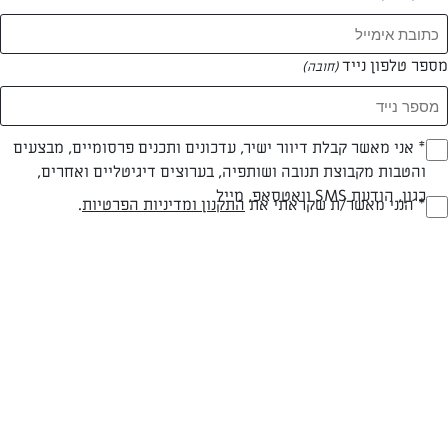
מספר טלפון נייד
(חובה)
* אני מאשר קבלת דיוור ישיר, עדכונים ותכנים פרסומיים, מבצעים
(חובה)
והטבות מקבוצת תנובה ושותפיה, בערוצים דיגיטליים ואחרים,
כגון, הודעת SMS וואטסאפ, מייל
* הנני מאשר/ת שקראתי את
התקנון ומדיניות הפרטיות
.
(חובה)
טוסט חביתה צרפתי
רוצים ארוחת ערב משביעה ויוצאת דופן? הנה מתכון מעניין
המאמרים של אמיר מוסאי
0 מאמרים