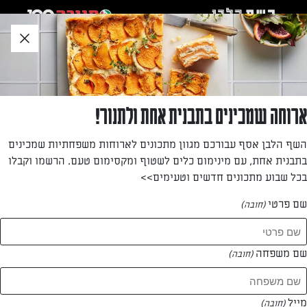
לג
אזור
וכן
חתון
חזרה לעמוד הבית
ארוחה שמכינים בתבנית אחת ולתנור!
אמיר מוסאי
השף הלבן אסף עבורכם מגוון מתכונים לארוחות משפחתיות שמכינים
בתבנית אחת, עם מינימום כלים לשטוף ומקסימום טעם. הרשמו וקבלו
—
בכל שבוע מתכונים חדשים וטעימים>>
שם פרטי
(חובה)
אמיר מוסאי
המתכונים של
שם משפחה
(חובה)
1 מתכונים
מייל
(חובה)