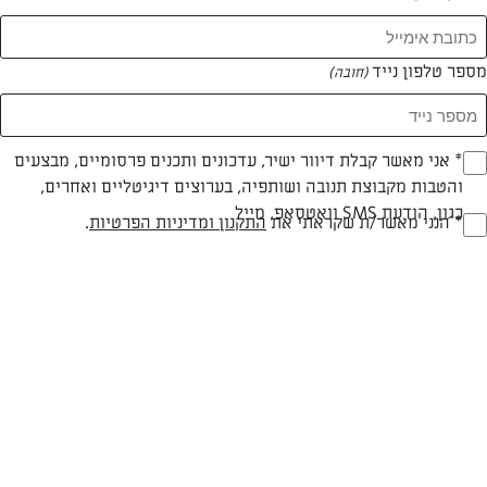
מספר טלפון נייד
(חובה)
* אני מאשר קבלת דיוור ישיר, עדכונים ותכנים פרסומיים, מבצעים
(חובה)
והטבות מקבוצת תנובה ושותפיה, בערוצים דיגיטליים ואחרים,
כגון, הודעת SMS וואטסאפ, מייל
* הנני מאשר/ת שקראתי את
התקנון ומדיניות הפרטיות
.
(חובה)
בלינצ"ס ממולא תפוח אדמה וגבינות
בלינצ'ס מושלם לפתיחת כל ארוחה חלבית
המאמרים של אליס אסולין
0 מאמרים