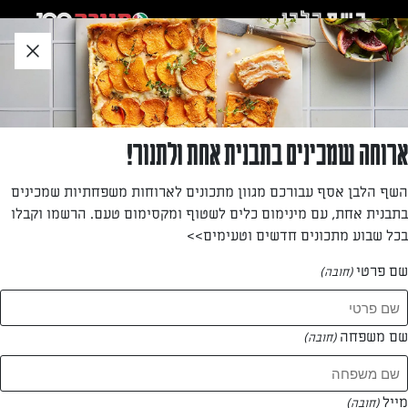
לג
אזור
וכן
חתון
חזרה לעמוד הבית
ארוחה שמכינים בתבנית אחת ולתנור!
אליס אסולין
השף הלבן אסף עבורכם מגוון מתכונים לארוחות משפחתיות שמכינים
בתבנית אחת, עם מינימום כלים לשטוף ומקסימום טעם. הרשמו וקבלו
—
בכל שבוע מתכונים חדשים וטעימים>>
שם פרטי
(חובה)
אליס אסולין
המתכונים של
שם משפחה
(חובה)
1 מתכונים
מייל
(חובה)