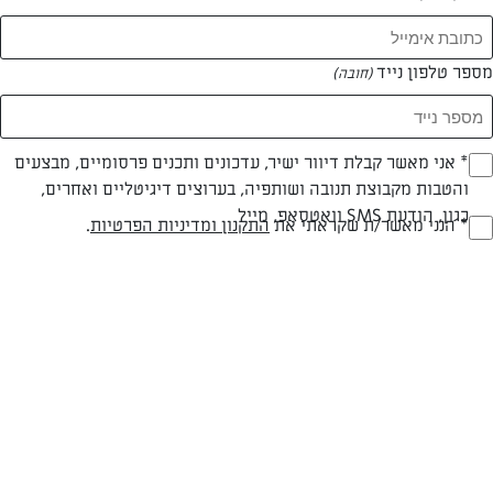
המאמרים של אלינור זפרן
מספר טלפון נייד
(חובה)
0 מאמרים
* אני מאשר קבלת דיוור ישיר, עדכונים ותכנים פרסומיים, מבצעים
(חובה)
והטבות מקבוצת תנובה ושותפיה, בערוצים דיגיטליים ואחרים,
כגון, הודעת SMS וואטסאפ, מייל
* הנני מאשר/ת שקראתי את
התקנון ומדיניות הפרטיות
.
(חובה)
המתכונים הכי טעימים במקום אחד!
השף הלבן אסף עבורכם מתכונים חלומיים לחורף
מפנק! השאירו פרטים וקבלו מתכונים חדשים בכל
יום>>
צרפו אותי לניוזלטר