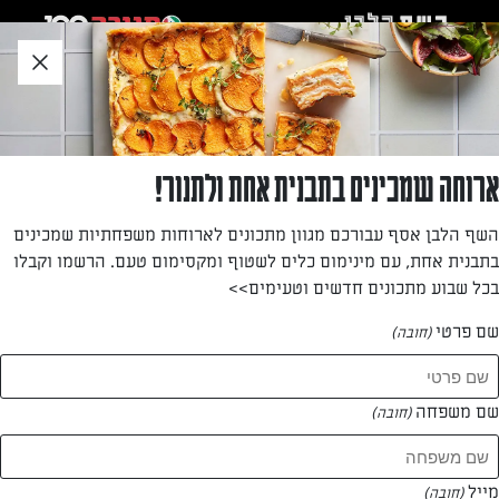
לג
אזור
וכן
חתון
חזרה לעמוד הבית
ארוחה שמכינים בתבנית אחת ולתנור!
אלינור זפרן
השף הלבן אסף עבורכם מגוון מתכונים לארוחות משפחתיות שמכינים
בתבנית אחת, עם מינימום כלים לשטוף ומקסימום טעם. הרשמו וקבלו
—
בכל שבוע מתכונים חדשים וטעימים>>
שם פרטי
(חובה)
אלינור זפרן
המתכונים של
שם משפחה
(חובה)
0 מתכונים
מייל
(חובה)