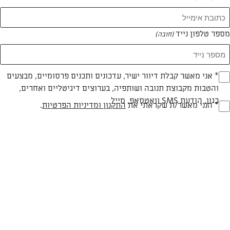
המאמרים של איריס מדהלה
מספר טלפון נייד
(חובה)
0 מאמרים
* אני מאשר קבלת דיוור ישיר, עדכונים ותכנים פרסומיים, מבצעים
(חובה)
והטבות מקבוצת תנובה ושותפיה, בערוצים דיגיטליים ואחרים,
כגון, הודעת SMS וואטסאפ, מייל
* הנני מאשר/ת שקראתי את
התקנון ומדיניות הפרטיות
.
(חובה)
המתכונים הכי טעימים במקום אחד!
השף הלבן אסף עבורכם מתכונים חלומיים לחורף
מפנק! השאירו פרטים וקבלו מתכונים חדשים בכל
יום>>
צרפו אותי לניוזלטר