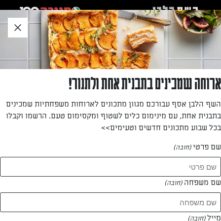
לג
אזור
וכן
חתון
חזרה לעמוד הבית
ארוחה שמכינים בתבנית אחת ולתנור!
איריס מדהלה
השף הלבן אסף עבורכם מגוון מתכונים לארוחות משפחתיות שמכינים
בתבנית אחת, עם מינימום כלים לשטוף ומקסימום טעם. הרשמו וקבלו
—
בכל שבוע מתכונים חדשים וטעימים>>
שם פרטי
(חובה)
איריס מדהלה
המתכונים של
שם משפחה
(חובה)
0 מתכונים
מייל
(חובה)