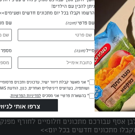
ניתן להכין עם הילדים!
הרשמו וקבלו בכל יום מתכונים חדשים וטעימים>>
שם פרטי
שם מש
(חובה)
 אילנה קדוש
מייל
מספר ט
(חובה)
Opt_In
* אני מאשר קבלת דיוור ישיר, עדכונים ותכנים פרסומי
ושותפיה, בערוצים דיגיטליים ואחרים, כגון, הודעת SMS וואטסאפ, מייל
(חובה)
נים הכי טעימים במקום אחד!
RegulationsApproved
* בהשארת פרטיי אני מסכים
למדיניות הפרטיות
.
(חובה)
ן אסף עבורכם מתכונים חלומיים לחורף מפנק!
קבלו מתכונים חדשים בכל יום>>