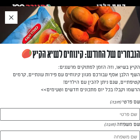
לג
אזור
וכן
חתון
חזרה לעמוד הבית
הנבחרים של החודש: קינוחים לשיא הקיץ
אושרת חזות
הקיץ בשיאו, וזה הזמן למתוקים מרעננים:
השף הלבן אסף עבורכם מגוון קינוחים עם פירות עונתיים, קרמים
—
קטיפתיים, שגם ניתן להכין עם הילדים!
הרשמו וקבלו בכל יום מתכונים חדשים וטעימים>>
שם פרטי
(חובה)
אושרת חזות
המתכונים של
שם משפחה
(חובה)
0 מתכונים