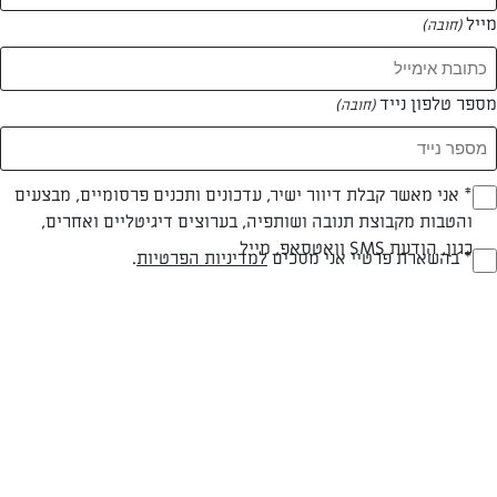
מייל
(חובה)
המאמרים של אושרת חזות
מספר טלפון נייד
(חובה)
0 מאמרים
Opt_I
* אני מאשר קבלת דיוור ישיר, עדכונים ותכנים פרסומיים, מבצעים
והטבות מקבוצת תנובה ושותפיה, בערוצים דיגיטליים ואחרים,
(חובה)
כגון, הודעת SMS וואטסאפ, מייל
RegulationsApprove
* בהשארת פרטיי אני מסכים
למדיניות הפרטיות
.
(חובה)
המתכונים הכי טעימים במקום אחד!
השף הלבן אסף עבורכם מתכונים חלומיים לחורף
מפנק! השאירו פרטים וקבלו מתכונים חדשים בכל
יום>>
צרפו אותי לניוזלטר