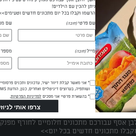
ניתן להכין עם הילדים!
הרשמו וקבלו בכל יום מתכונים חדשים וטעימים>>
שם פרטי
שם מש
(חובה)
 אוריה קליסה
מייל
מספר ט
(חובה)
Opt_In
* אני מאשר קבלת דיוור ישיר, עדכונים ותכנים פרסומי
ושותפיה, בערוצים דיגיטליים ואחרים, כגון, הודעת SMS וואטסאפ, מייל
(חובה)
נים הכי טעימים במקום אחד!
RegulationsApproved
* בהשארת פרטיי אני מסכים
למדיניות הפרטיות
.
(חובה)
ן אסף עבורכם מתכונים חלומיים לחורף מפנק!
קבלו מתכונים חדשים בכל יום>>