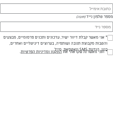
מספר טלפון נייד
(חובה)
* אני מאשר קבלת דיוור ישיר, עדכונים ותכנים פרסומיים, מבצעים
(חובה)
והטבות מקבוצת תנובה ושותפיה, בערוצים דיגיטליים ואחרים,
כגון, הודעת SMS וואטסאפ, מייל
* הנני מאשר/ת שקראתי את
התקנון ומדיניות הפרטיות
.
(חובה)
שייק חלב על הבוקר ומלון בניחוח נענע
בריאות בכוס, זריקת מרץ לבוקר שתרענן את כל היום
המאמרים של אבי, מנהל "הפורום"
0 מאמרים