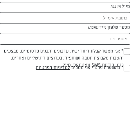
מייל
(חובה)
מספר טלפון נייד
(חובה)
סלטים לשבת
מתכונים סלטים
סינון תוצאות
Opt_I
* אני מאשר קבלת דיוור ישיר, עדכונים ותכנים פרסומיים, מבצעים
עוזרים לך להתמקד
והטבות מקבוצת תנובה ושותפיה, בערוצים דיגיטליים ואחרים,
(חובה)
515 מתכונים
כגון, הודעת SMS וואטסאפ, מייל
RegulationsApprove
* בהשארת פרטיי אני מסכים
למדיניות הפרטיות
.
(חובה)