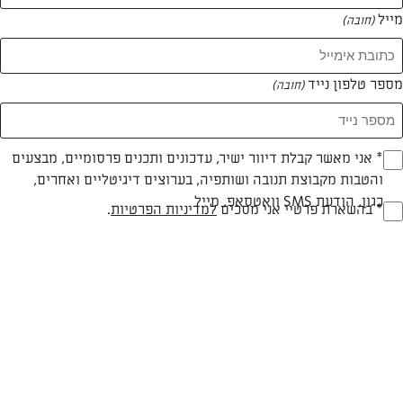
מייל
(חובה)
מספר טלפון נייד
(חובה)
צילום: יהודה סלומון
עיצוב: יהודה סלומון
Opt_I
* אני מאשר קבלת דיוור ישיר, עדכונים ותכנים פרסומיים, מבצעים
והטבות מקבוצת תנובה ושותפיה, בערוצים דיגיטליים ואחרים,
(חובה)
כגון, הודעת SMS וואטסאפ, מייל
RegulationsApprove
* בהשארת פרטיי אני מסכים
למדיניות הפרטיות
.
חלבי
עד 10 דק
קלה
(חובה)
סוג מתכון
זמן הכנה
רמת מיומנות
2 כפות מיץ לימון סחוט טרי