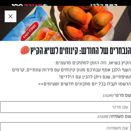
לג
אזור
וכן
חתון
»
»
דף הבית
...
סלט וולדורף בננה
סלט וולדורף בננה
הנבחרים של החודש: קינוחים לשיא הקיץ
בננה היא תוספת מצוינת – גם אם לא שגרתית – לסלט וולדורף.
הקיץ בשיאו, וזה הזמן למתוקים מרעננים:
ומה הולך הכי טוב עם בננה? שמנת חמוצה. אז הוספנו גם אותה
השף הלבן אסף עבורכם מגוון קינוחים עם פירות עונתיים, קרמים
לסלט.
קטיפתיים, שגם ניתן להכין עם הילדים!
הרשמו וקבלו בכל יום מתכונים חדשים וטעימים>>
מאת: דנית סלומון
שם פרטי
(חובה)
שם משפחה
(חובה)