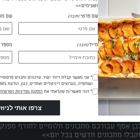
וטעימים>>
שם פרטי
שם מש
(חובה)
victo
מייל
מספר ט
(חובה)
* אני מאשר קבלת דיוור ישיר, עדכונים ותכנים פרסומי
(חובה)
ושותפיה, בערוצים דיגיטליים ואחרים, כגון, הודעת SMS וואטסאפ, מייל
* הנני מאשר/ת שקראתי את
התקנון ומדיניות הפרטיות
(חובה)
נים הכי טעימים במקום אחד!
ן אסף עבורכם מתכונים חלומיים לחורף מפנק!
קבלו מתכונים חדשים בכל יום>>