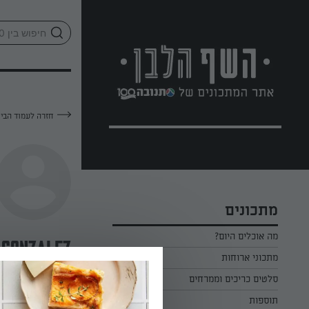
לג
אזור
וכן
חתון
חזרה לעמוד הבי
מתכונים
מה אוכלים היום?
 gonzalez
מתכוני ארוחות
ארוחת בוקר
סלטים כריכים וממרחים
—
תוספות
ארוחת צהריים
כל הסלטים כריכים וממרחים