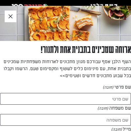
לג
אזור
וכן
חתון
חזרה לעמוד הבית
ארוחה שמכינים בתבנית אחת ולתנור!
שרה רוזן
השף הלבן אסף עבורכם מגוון מתכונים לארוחות משפחתיות שמכינים
בתבנית אחת, עם מינימום כלים לשטוף ומקסימום טעם. הרשמו וקבלו
—
בכל שבוע מתכונים חדשים וטעימים>>
שם פרטי
(חובה)
שרה רוזן
המתכונים של
שם משפחה
(חובה)
0 מתכונים
מייל
(חובה)