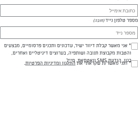
המאמרים של שרה רוזן
מספר טלפון נייד
(חובה)
0 מאמרים
* אני מאשר קבלת דיוור ישיר, עדכונים ותכנים פרסומיים, מבצעים
(חובה)
והטבות מקבוצת תנובה ושותפיה, בערוצים דיגיטליים ואחרים,
כגון, הודעת SMS וואטסאפ, מייל
* הנני מאשר/ת שקראתי את
התקנון ומדיניות הפרטיות
.
(חובה)
המתכונים הכי טעימים במקום אחד!
השף הלבן אסף עבורכם מתכונים חלומיים לחורף
מפנק! השאירו פרטים וקבלו מתכונים חדשים בכל
יום>>
צרפו אותי לניוזלטר