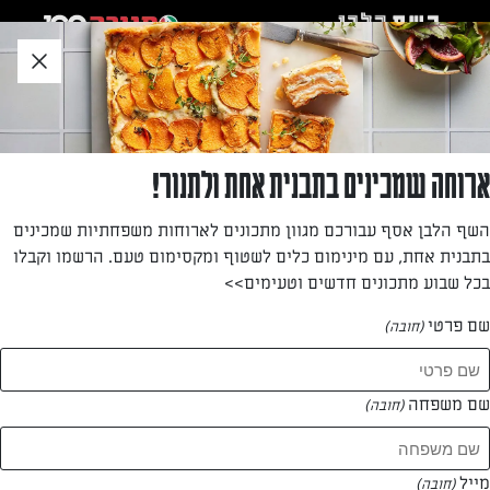
לג
אזור
וכן
חתון
חזרה לעמוד הבית
ארוחה שמכינים בתבנית אחת ולתנור!
ענבר יצחקי
השף הלבן אסף עבורכם מגוון מתכונים לארוחות משפחתיות שמכינים
בתבנית אחת, עם מינימום כלים לשטוף ומקסימום טעם. הרשמו וקבלו
—
בכל שבוע מתכונים חדשים וטעימים>>
שם פרטי
(חובה)
ענבר יצחקי
המתכונים של
שם משפחה
(חובה)
0 מתכונים
מייל
(חובה)