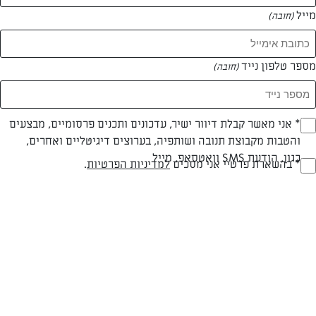
מייל
(חובה)
המאמרים של סיגלית סמדג'ה
מספר טלפון נייד
(חובה)
0 מאמרים
Opt_I
* אני מאשר קבלת דיוור ישיר, עדכונים ותכנים פרסומיים, מבצעים
והטבות מקבוצת תנובה ושותפיה, בערוצים דיגיטליים ואחרים,
(חובה)
כגון, הודעת SMS וואטסאפ, מייל
RegulationsApprove
* בהשארת פרטיי אני מסכים
למדיניות הפרטיות
.
(חובה)
המתכונים הכי טעימים במקום אחד!
השף הלבן אסף עבורכם מתכונים חלומיים לחורף
מפנק! השאירו פרטים וקבלו מתכונים חדשים בכל
יום>>
צרפו אותי לניוזלטר