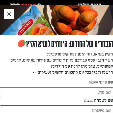
לג
אזור
וכן
חתון
חזרה לעמוד הבית
הנבחרים של החודש: קינוחים לשיא הקיץ
סיגלית סמדג'ה
הקיץ בשיאו, וזה הזמן למתוקים מרעננים:
השף הלבן אסף עבורכם מגוון קינוחים עם פירות עונתיים, קרמים
—
קטיפתיים, שגם ניתן להכין עם הילדים!
הרשמו וקבלו בכל יום מתכונים חדשים וטעימים>>
שם פרטי
(חובה)
סיגלית סמדג'ה
המתכונים של
שם משפחה
(חובה)
0 מתכונים