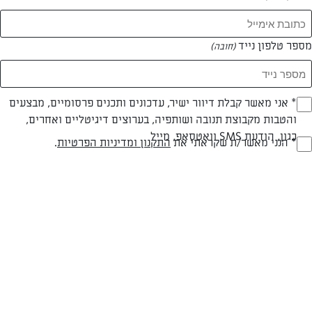
המאמרים של נדב קליין
מספר טלפון נייד
(חובה)
0 מאמרים
* אני מאשר קבלת דיוור ישיר, עדכונים ותכנים פרסומיים, מבצעים
(חובה)
והטבות מקבוצת תנובה ושותפיה, בערוצים דיגיטליים ואחרים,
כגון, הודעת SMS וואטסאפ, מייל
* הנני מאשר/ת שקראתי את
התקנון ומדיניות הפרטיות
.
(חובה)
המתכונים הכי טעימים במקום אחד!
השף הלבן אסף עבורכם מתכונים חלומיים לחורף
מפנק! השאירו פרטים וקבלו מתכונים חדשים בכל
יום>>
צרפו אותי לניוזלטר