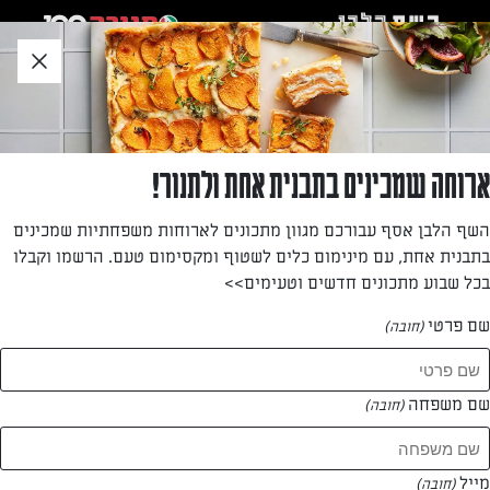
לג
אזור
וכן
חתון
חזרה לעמוד הבית
ארוחה שמכינים בתבנית אחת ולתנור!
נדב קליין
השף הלבן אסף עבורכם מגוון מתכונים לארוחות משפחתיות שמכינים
בתבנית אחת, עם מינימום כלים לשטוף ומקסימום טעם. הרשמו וקבלו
—
בכל שבוע מתכונים חדשים וטעימים>>
שם פרטי
(חובה)
נדב קליין
המתכונים של
שם משפחה
(חובה)
0 מתכונים
מייל
(חובה)