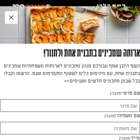
לג
אזור
וכן
חתון
חזרה לעמוד הבית
ארוחה שמכינים בתבנית אחת ולתנור!
מזל חיו
השף הלבן אסף עבורכם מגוון מתכונים לארוחות משפחתיות שמכינים
בתבנית אחת, עם מינימום כלים לשטוף ומקסימום טעם. הרשמו וקבלו
—
בכל שבוע מתכונים חדשים וטעימים>>
שם פרטי
(חובה)
מזל חיו
המתכונים של
שם משפחה
(חובה)
0 מתכונים
מייל
(חובה)