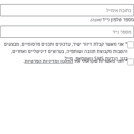
המאמרים של מזל חיו
מספר טלפון נייד
(חובה)
0 מאמרים
* אני מאשר קבלת דיוור ישיר, עדכונים ותכנים פרסומיים, מבצעים
(חובה)
והטבות מקבוצת תנובה ושותפיה, בערוצים דיגיטליים ואחרים,
כגון, הודעת SMS וואטסאפ, מייל
* הנני מאשר/ת שקראתי את
התקנון ומדיניות הפרטיות
.
(חובה)
המתכונים הכי טעימים במקום אחד!
השף הלבן אסף עבורכם מתכונים חלומיים לחורף
מפנק! השאירו פרטים וקבלו מתכונים חדשים בכל
יום>>
צרפו אותי לניוזלטר