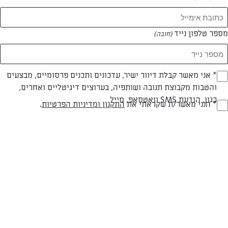
המאמרים של יפית ארז
מספר טלפון נייד
(חובה)
0 מאמרים
* אני מאשר קבלת דיוור ישיר, עדכונים ותכנים פרסומיים, מבצעים
(חובה)
והטבות מקבוצת תנובה ושותפיה, בערוצים דיגיטליים ואחרים,
כגון, הודעת SMS וואטסאפ, מייל
* הנני מאשר/ת שקראתי את
התקנון ומדיניות הפרטיות
.
(חובה)
המתכונים הכי טעימים במקום אחד!
השף הלבן אסף עבורכם מתכונים חלומיים לחורף
מפנק! השאירו פרטים וקבלו מתכונים חדשים בכל
יום>>
צרפו אותי לניוזלטר