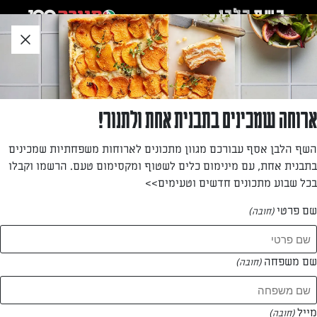
לג
אזור
וכן
חתון
חזרה לעמוד הבית
ארוחה שמכינים בתבנית אחת ולתנור!
יפית ארז
השף הלבן אסף עבורכם מגוון מתכונים לארוחות משפחתיות שמכינים
בתבנית אחת, עם מינימום כלים לשטוף ומקסימום טעם. הרשמו וקבלו
—
בכל שבוע מתכונים חדשים וטעימים>>
שם פרטי
(חובה)
יפית ארז
המתכונים של
שם משפחה
(חובה)
0 מתכונים
מייל
(חובה)