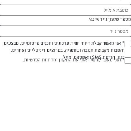
המאמרים של הילה גול
מספר טלפון נייד
(חובה)
0 מאמרים
* אני מאשר קבלת דיוור ישיר, עדכונים ותכנים פרסומיים, מבצעים
(חובה)
והטבות מקבוצת תנובה ושותפיה, בערוצים דיגיטליים ואחרים,
כגון, הודעת SMS וואטסאפ, מייל
* הנני מאשר/ת שקראתי את
התקנון ומדיניות הפרטיות
.
(חובה)
המתכונים הכי טעימים במקום אחד!
השף הלבן אסף עבורכם מתכונים חלומיים לחורף
מפנק! השאירו פרטים וקבלו מתכונים חדשים בכל
יום>>
צרפו אותי לניוזלטר