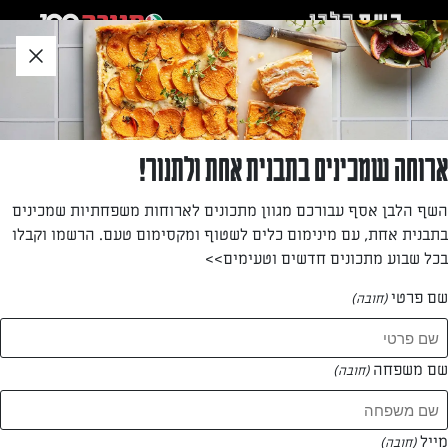
לג
אזור
וכן
חתון
חזרה לעמוד הבית
ארוחה שמכינים בתבנית אחת ולתנור!
הילה גול
השף הלבן אסף עבורכם מגוון מתכונים לארוחות משפחתיות שמכינים
בתבנית אחת, עם מינימום כלים לשטוף ומקסימום טעם. הרשמו וקבלו
—
בכל שבוע מתכונים חדשים וטעימים>>
שם פרטי
(חובה)
הילה גול
המתכונים של
שם משפחה
(חובה)
0 מתכונים
מייל
(חובה)