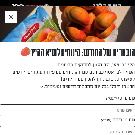
לג
אזור
וכן
חתון
חזרה לעמוד הבית
הנבחרים של החודש: קינוחים לשיא הקיץ
דינה זוהר
הקיץ בשיאו, וזה הזמן למתוקים מרעננים:
השף הלבן אסף עבורכם מגוון קינוחים עם פירות עונתיים, קרמים
—
קטיפתיים, שגם ניתן להכין עם הילדים!
הרשמו וקבלו בכל יום מתכונים חדשים וטעימים>>
שם פרטי
(חובה)
דינה זוהר
המתכונים של
שם משפחה
(חובה)
0 מתכונים