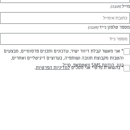
מייל
(חובה)
המאמרים של דינה זוהר
מספר טלפון נייד
(חובה)
0 מאמרים
Opt_I
* אני מאשר קבלת דיוור ישיר, עדכונים ותכנים פרסומיים, מבצעים
והטבות מקבוצת תנובה ושותפיה, בערוצים דיגיטליים ואחרים,
(חובה)
כגון, הודעת SMS וואטסאפ, מייל
RegulationsApprove
* בהשארת פרטיי אני מסכים
למדיניות הפרטיות
.
(חובה)
המתכונים הכי טעימים במקום אחד!
השף הלבן אסף עבורכם מתכונים חלומיים לחורף
מפנק! השאירו פרטים וקבלו מתכונים חדשים בכל
יום>>
צרפו אותי לניוזלטר