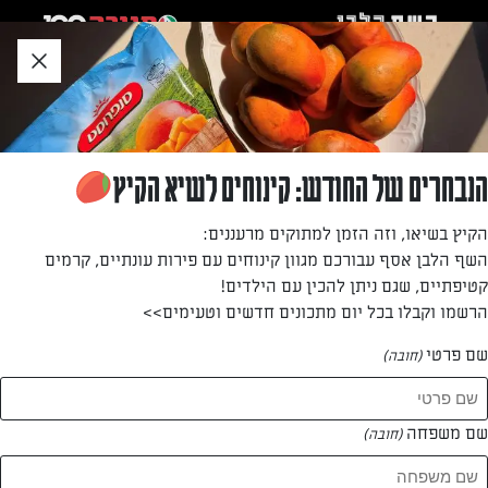
לג
אזור
וכן
חתון
חזרה לעמוד הבית
הנבחרים של החודש: קינוחים לשיא הקיץ
דוד בן אושר
הקיץ בשיאו, וזה הזמן למתוקים מרעננים:
השף הלבן אסף עבורכם מגוון קינוחים עם פירות עונתיים, קרמים
—
קטיפתיים, שגם ניתן להכין עם הילדים!
הרשמו וקבלו בכל יום מתכונים חדשים וטעימים>>
שם פרטי
(חובה)
דוד בן אושר
המתכונים של
שם משפחה
(חובה)
0 מתכונים