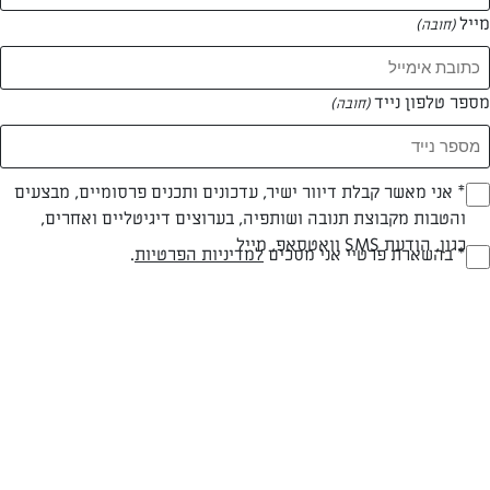
מייל
(חובה)
המאמרים של דוד בן אושר
מספר טלפון נייד
(חובה)
0 מאמרים
Opt_I
* אני מאשר קבלת דיוור ישיר, עדכונים ותכנים פרסומיים, מבצעים
והטבות מקבוצת תנובה ושותפיה, בערוצים דיגיטליים ואחרים,
(חובה)
כגון, הודעת SMS וואטסאפ, מייל
RegulationsApprove
* בהשארת פרטיי אני מסכים
למדיניות הפרטיות
.
(חובה)
המתכונים הכי טעימים במקום אחד!
השף הלבן אסף עבורכם מתכונים חלומיים לחורף
מפנק! השאירו פרטים וקבלו מתכונים חדשים בכל
יום>>
צרפו אותי לניוזלטר