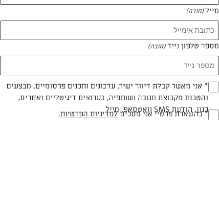
מייל
(חובה)
המאמרים של אתי גבעתי
מספר טלפון נייד
(חובה)
0 מאמרים
Opt_I
* אני מאשר קבלת דיוור ישיר, עדכונים ותכנים פרסומיים, מבצעים
והטבות מקבוצת תנובה ושותפיה, בערוצים דיגיטליים ואחרים,
(חובה)
כגון, הודעת SMS וואטסאפ, מייל
RegulationsApprove
* בהשארת פרטיי אני מסכים
למדיניות הפרטיות
.
(חובה)
המתכונים הכי טעימים במקום אחד!
השף הלבן אסף עבורכם מתכונים חלומיים לחורף
מפנק! השאירו פרטים וקבלו מתכונים חדשים בכל
יום>>
צרפו אותי לניוזלטר