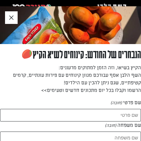
לג
אזור
וכן
חתון
חזרה לעמוד הבית
הנבחרים של החודש: קינוחים לשיא הקיץ
אתי גבעתי
הקיץ בשיאו, וזה הזמן למתוקים מרעננים:
השף הלבן אסף עבורכם מגוון קינוחים עם פירות עונתיים, קרמים
—
קטיפתיים, שגם ניתן להכין עם הילדים!
הרשמו וקבלו בכל יום מתכונים חדשים וטעימים>>
שם פרטי
(חובה)
אתי גבעתי
המתכונים של
שם משפחה
(חובה)
0 מתכונים