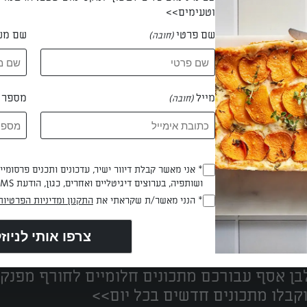
וטעימים>>
שם פרטי
שם מש
(חובה)
 אפרת יואב
מייל
מספר ט
(חובה)
* אני מאשר קבלת דיוור ישיר, עדכונים ותכנים פרסומי
(חובה)
ושותפיה, בערוצים דיגיטליים ואחרים, כגון, הודעת SMS וואטסאפ, מייל
* הנני מאשר/ת שקראתי את
התקנון ומדיניות הפרטיות
(חובה)
נים הכי טעימים במקום אחד!
ן אסף עבורכם מתכונים חלומיים לחורף מפנק!
קבלו מתכונים חדשים בכל יום>>