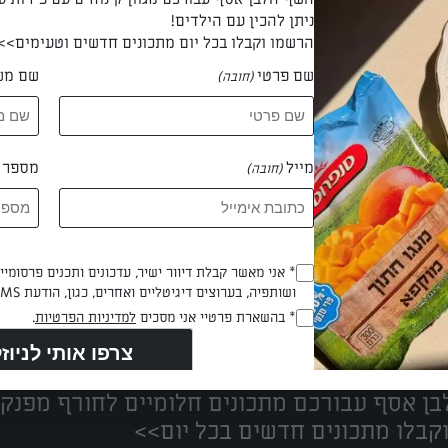
ניתן להכין עם הילדים!
הרשמו וקבלו בכל יום מתכונים חדשים וטעימים>>
שם פרטי
שם מש
(חובה)
 אביגיל בן חמו
מייל
מספר ט
(חובה)
Opt_In
* אני מאשר קבלת דיוור ישיר, עדכונים ותכנים פרסומי
ושותפיה, בערוצים דיגיטליים ואחרים, כגון, הודעת SMS וואטסאפ, מייל
(חובה)
נים הכי טעימים במקום אחד!
RegulationsApproved
* בהשארת פרטיי אני מסכים
למדיניות הפרטיות
.
(חובה)
ן אסף עבורכם מתכונים חלומיים לחורף מפנק!
קבלו מתכונים חדשים בכל יום>>