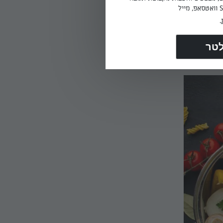
ה,
 עזה
.
יע
ו