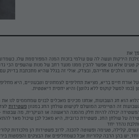
פך את
מלכת הירקות ועשה לה שם עולמי בזכות המנה המפורסמת שלו. כשמדוב
ק טעים אלא גם אפשר להכין ממנו מנעד רחב של מנות שהשפים הכי גדו
נחנו הולכים אחריהם, ובצדק. אולי זה בגלל שהיא מתכתבת בדיוק עם
ל אורח חיים בריא, מציאת תחליפים לצמחונים וטבעוניים, היא מחליפ
ן (כמו למשל קוקוס ללא גלוטן)
והיא יחסית דיאטטית.
לוא הוא חג השבועות, אנחנו מכינים מאכלים לבנים שמחממים לנו את 
שבועות זה הטיימינג המושלם לקישוט שולחן החג במגוון
פשטידות
לצד
והפשטידה יכולה להיות חלק מהמנה הראשונה או העיקרית, מה שבטוח 
ידה על שולחן החג. פשטידת כרובית, היא מאכל לבן שיכול מאד להתא
תלבת נהדר יחד
שים, קלילה, טעימה ופשוטה להכנה. לרוב פשטידות הן מלכודות קלורי
וחד, יש בהן הרבה קלוריות אבל כשמחליפים את הבצקים והפסטות בירק