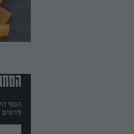
המתכו
השף הלב
פרטים ו