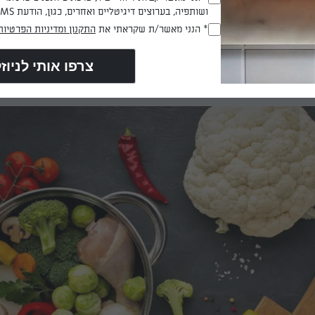
שטידת
ושותפיה, בערוצים דיגיטליים ואחרים, כגון, הודעת SMS וואטסאפ, מייל
ואהובה ולהוסיף לה עוד הרבה עניין מעבר למה שאנחנו כבר מביעים ב
דת כרובית עם גבינה ופירות יבשים
. הפירות היבשים, מוסיפים מתיקות
* הנני מאשר/ת שקראתי את
התקנון ומדיניות הפרטיות
(חובה)
מיוחדת שהאורחים שלכם לא יצליחו לזהות מה יש בפנים. אז כדי להפת
ם ולהוסיף שדרוג מושלם לפשטידת הכרובית המוכרת והידועה, הוסיפ
מוקים חומים וזהובים לצד אגוזים חתוכים וצפו למחמאות.