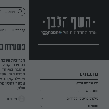
לג
אזור
וכן
חתון
»
»
דף הבית
...
פשטי
פשטידת כרו
הכרובית הפכה ל
בסופרמרקט לכוכ
אהובה במיוחד ע
מתכונים
הפרח הזה, אפש
ואפילו קוקוס. א
אפשר להכין ממ
מה אוכלים היום?
שלה.
מתכוני ארוחות
מאת: עורך 
ארוחת בוקר
סלטים כריכים וממרחים
תוספות
ארוחת צהריים
כל הסלטים כריכים וממרחים