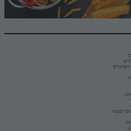
ר
לים
 הטרנדים
ה
הלב
–
ים לטעמי
ות
,