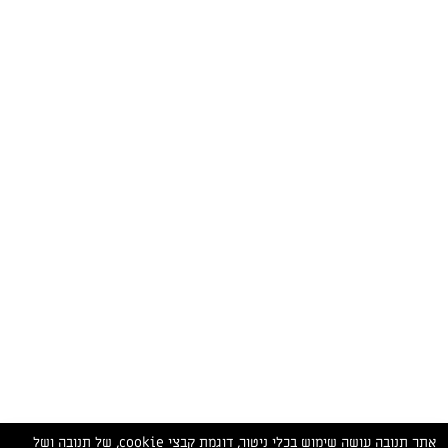
המתכונים הכי טעימים במקום אחד!
השף הלבן אסף עבורכם מתכונים חלומיים לחורף
מפנק! השאירו פרטים וקבלו מתכונים חדשים בכל
יום>>
צרפו אותי לניוזלטר
ערוצי השף
מדיניות
מפת אתר
שאלות
יצירת קשר
תנאי שימוש
פרטיות
ותשובות
הצהרת נגישות
אתר תנובה עושה שימוש בכלי ניטור, דוגמת קבצי cookie, של תנובה ושל