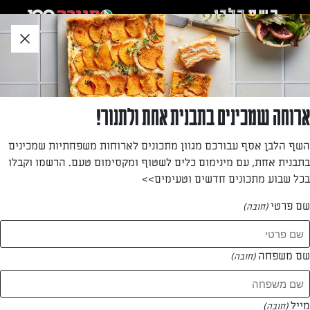
לג
אזור
וכן
חתון
»
»
דף הבית
...
פשטידות תוצרת בית (שלא מביישות קונדיטוריית על)
פשטידות תוצרת בית (שלא מביישות קונדיטוריית
ארוחה שמכינים בתבנית אחת ולתנור!
על)
השף הלבן אסף עבורכם מגוון מתכונים לארוחות משפחתיות שמכינים
בתבנית אחת, עם מינימום כלים לשטוף ומקסימום טעם. הרשמו וקבלו
מאת: עורך השף הלבן
בכל שבוע מתכונים חדשים וטעימים>>
שם פרטי
(חובה)
שם משפחה
(חובה)
מייל
(חובה)